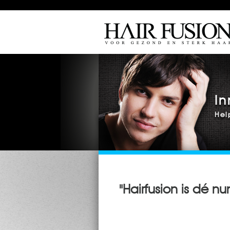
In
Hel
"Hairfusion is dé n