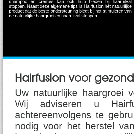
shampoo en crèmes kan ook hulp bieden bij haaruitval
stoppen. Naast deze algemene tips is Hairfusion hét natuurlijke
product dat de beste ondersteuning biedt bij het stimuleren van
de natuurlijke haargroei en haaruitval stoppen.
Hairfusion voor gezond
Uw natuurlijke haargroei v
Wij adviseren u Hair
achtereenvolgens te gebr
nodig voor het herstel va